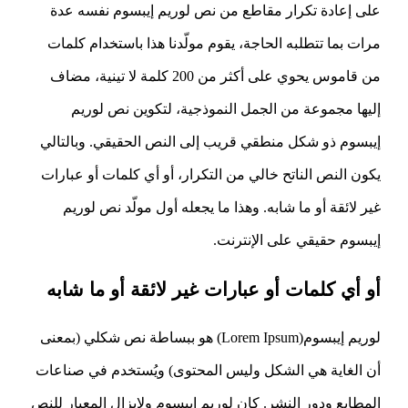
على إعادة تكرار مقاطع من نص لوريم إيبسوم نفسه عدة
مرات بما تتطلبه الحاجة، يقوم مولّدنا هذا باستخدام كلمات
من قاموس يحوي على أكثر من 200 كلمة لا تينية، مضاف
إليها مجموعة من الجمل النموذجية، لتكوين نص لوريم
إيبسوم ذو شكل منطقي قريب إلى النص الحقيقي. وبالتالي
يكون النص الناتح خالي من التكرار، أو أي كلمات أو عبارات
غير لائقة أو ما شابه. وهذا ما يجعله أول مولّد نص لوريم
إيبسوم حقيقي على الإنترنت.
أو أي كلمات أو عبارات غير لائقة أو ما شابه
لوريم إيبسوم(Lorem Ipsum) هو ببساطة نص شكلي (بمعنى
أن الغاية هي الشكل وليس المحتوى) ويُستخدم في صناعات
المطابع ودور النشر. كان لوريم إيبسوم ولايزال المعيار للنص