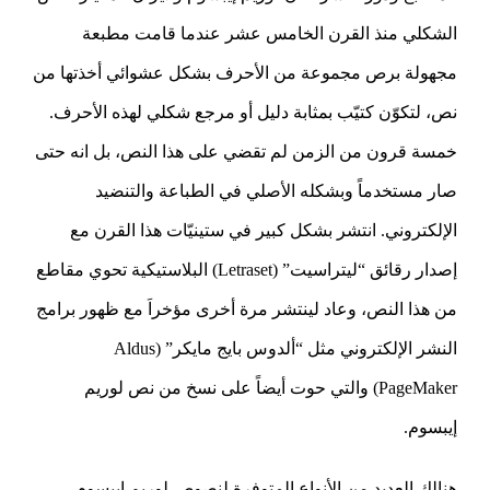
الشكلي منذ القرن الخامس عشر عندما قامت مطبعة
مجهولة برص مجموعة من الأحرف بشكل عشوائي أخذتها من
نص، لتكوّن كتيّب بمثابة دليل أو مرجع شكلي لهذه الأحرف.
خمسة قرون من الزمن لم تقضي على هذا النص، بل انه حتى
صار مستخدماً وبشكله الأصلي في الطباعة والتنضيد
الإلكتروني. انتشر بشكل كبير في ستينيّات هذا القرن مع
إصدار رقائق “ليتراسيت” (Letraset) البلاستيكية تحوي مقاطع
من هذا النص، وعاد لينتشر مرة أخرى مؤخراَ مع ظهور برامج
النشر الإلكتروني مثل “ألدوس بايج مايكر” (Aldus
PageMaker) والتي حوت أيضاً على نسخ من نص لوريم
إيبسوم.
هنالك العديد من الأنواع المتوفرة لنصوص لوريم إيبسوم،