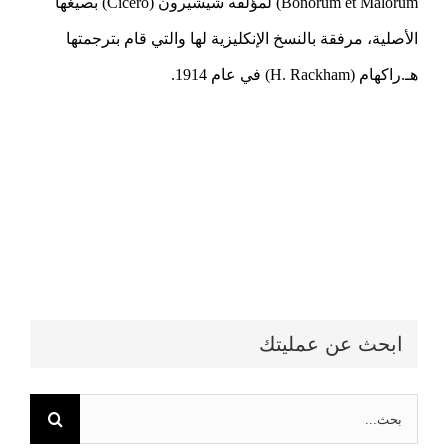
Bonorum et Malorum) لمؤلفه شيشيرون (Cicero) بصيغها
الأصلية، مرفقة بالنسخ الإنكليزية لها والتي قام بترجمتها
هـ.راكهام (H. Rackham) في عام 1914.
ابحث عن عمليتك
البحث
عن: