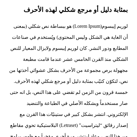
بمثابة دليل أو مرجع شكلي لهذه الأحرف
لوريم إيبسوم(Lorem Ipsum) هو ببساطة نص شكلي (بمعنى
أن الغاية هي الشكل وليس المحتوى) ويُستخدم في صناعات
المطابع ودور النشر. كان لوريم إيبسوم ولايزال المعيار للنص
الشكلي منذ القرن الخامس عشر عندما قامت مطبعة
مجهولة برص مجموعة من الأحرف بشكل عشوائي أخذتها من
نص، لتكوّن كتيّب بمثابة دليل أو مرجع شكلي لهذه الأحرف.
خمسة قرون من الزمن لم تقضي على هذا النص، بل انه حتى
صار مستخدماً وبشكله الأصلي في الطباعة والتنضيد
الإلكتروني. انتشر بشكل كبير في ستينيّات هذا القرن مع
إصدار رقائق “ليتراسيت” (Letraset) البلاستيكية تحوي مقاطع
من هذا النص، وعاد لينتشر مرة أخرى مؤخراَ مع ظهور برامج