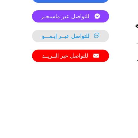
للتواصل عبر ماسنجـر
.
للتواصل عبــر إيـمـــو
للتواصل عبر البـريــد