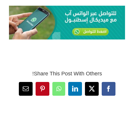
Share This Post With Others!
Email
Pinterest
WhatsApp
LinkedIn
Facebook
X