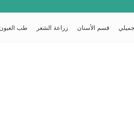
جميلي
قسم الأسنان
زراعة الشعر
طب العيون
احة المخ والأعصا