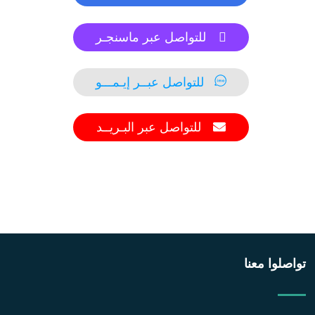
للتواصل عبر ماسنجـر
للتواصل عبــر إيـمـــو
للتواصل عبر البـريــد
تواصلوا معنا