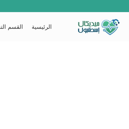
Ski
t
conten
الرئيسية
القسم الت
جر