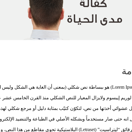
مة
لوريم إيبسوم(Lorem Ipsum) هو ببساطة نص شكلي (بمعنى أن الغاية هي ال
 لوريم إيبسوم ولايزال المعيار للنص الشكلي منذ القرن الخامس عش
عشوائي أخذتها من نص، لتكوّن كتيّب بمثابة دليل أو مرجع شكلي له
 انه حتى صار مستخدماً وبشكله الأصلي في الطباعة والتنضيد الإلكترون
القرن مع إصدار رقائق “ليتراسيت” (Letraset) البلاستيكية تحوي م