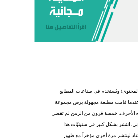
شكل وليس المحتوى) ويُستخدم في صناعات المطابع
ر عندما قامت مطبعة مجهولة برص مجموعة
ذه الأحرف. خمسة قرون من الزمن لم تقضي
ي. انتشر بشكل كبير في ستينيّات هذا
قاطع من هذا النص، وعاد لينتشر مرة أخرى مؤخراَ مع ظهور