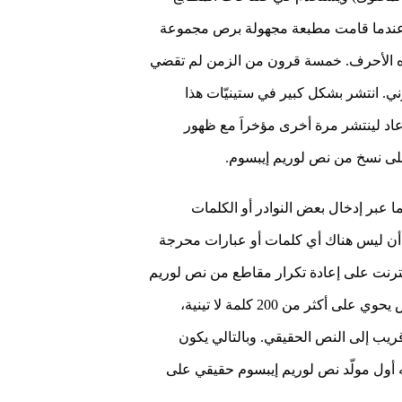
ر عندما قامت مطبعة مجهولة برص مجموعة
ذه الأحرف. خمسة قرون من الزمن لم تقضي
ي. انتشر بشكل كبير في ستينيّات هذا
قاطع من هذا النص، وعاد لينتشر مرة أخرى مؤخراَ مع ظهور
ما عبر إدخال بعض النوادر أو الكلمات
ً أن ليس هناك أي كلمات أو عبارات محرجة
إنترنت على إعادة تكرار مقاطع من نص لوريم
إيبسوم نفسه عدة مرات بما تتطلبه الحاجة، يقوم مولّدنا هذا باستخدام كلمات من قاموس يحوي على أكثر من 200 كلمة لا تينية،
يب إلى النص الحقيقي. وبالتالي يكون
عله أول مولّد نص لوريم إيبسوم حقيقي على