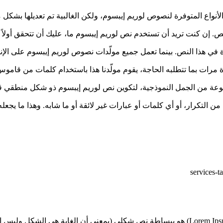
الأنواع المتوفرة لنصوص لوريم إيبسوم، ولكن الغالبية تم تعديلها بشكل 
نص. إن كنت تريد أن تستخدم نص لوريم إيبسوم ما، عليك أن تتحقق أولا
أة في هذا النص. بينما تعمل جميع مولّدات نصوص لوريم إيبسوم على ال
عة من الجمل النموذجية، لتكوين نص لوريم إيبسوم ذو شكل منطقي قر
 من التكرار، أو أي كلمات أو عبارات غير لائقة أو ما شابه. وهذا ما يج
لوريم إيبسوم(Lorem Ipsum) هو ببساطة نص شكلي (بمعنى أن الغاية هي ال