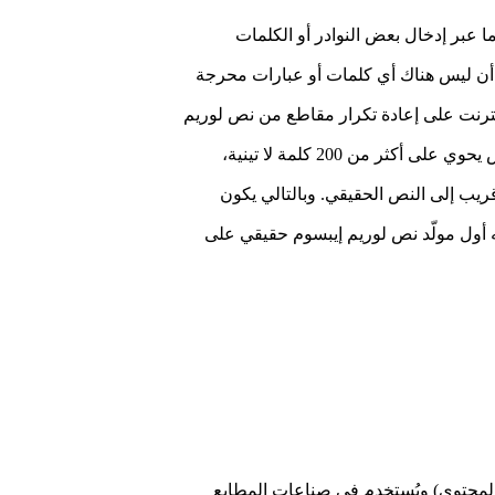
ما عبر إدخال بعض النوادر أو الكلمات
ً أن ليس هناك أي كلمات أو عبارات محرجة
إنترنت على إعادة تكرار مقاطع من نص لوريم
إيبسوم نفسه عدة مرات بما تتطلبه الحاجة، يقوم مولّدنا هذا باستخدام كلمات من قاموس يحوي على أكثر من 200 كلمة لا تينية،
يب إلى النص الحقيقي. وبالتالي يكون
عله أول مولّد نص لوريم إيبسوم حقيقي على
شكل وليس المحتوى) ويُستخدم في صناعات المطابع