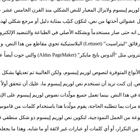
 لوريم إيبسوم ولايزال المعيار للنص الشكلي منذ القرن الخامس عش
عشوائي أخذتها من نص، لتكوّن كتيّب بمثابة دليل أو مرجع شكلي له
 انه حتى صار مستخدماً وبشكله الأصلي في الطباعة والتنضيد الإلكترون
القرن مع إصدار رقائق “ليتراسيت” (Letraset) البلاستيكية تحوي م
ج مايكر” (Aldus PageMaker) والتي حوت أيضاً على نسخ من نص لوريم إيبسوم.
الأنواع المتوفرة لنصوص لوريم إيبسوم، ولكن الغالبية تم تعديلها بشكل 
نص. إن كنت تريد أن تستخدم نص لوريم إيبسوم ما، عليك أن تتحقق أولا
أة في هذا النص. بينما تعمل جميع مولّدات نصوص لوريم إيبسوم على ال
عة من الجمل النموذجية، لتكوين نص لوريم إيبسوم ذو شكل منطقي قر
 من التكرار، أو أي كلمات أو عبارات غير لائقة أو ما شابه. وهذا ما يج