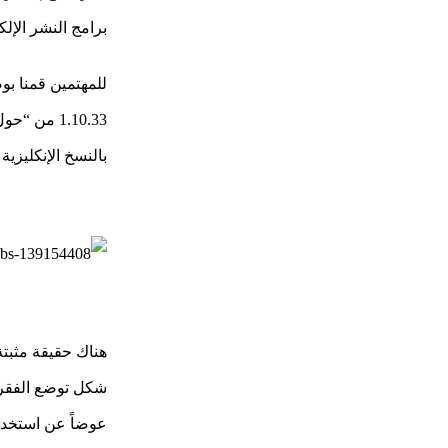
برامج النشر الإلكتروني مثل “ألدوس باي
بالنسخ الإنكليزية لها والت
هناك حقيقة مثبت
شكل توضع الفقرات
عوضاً عن استخدام