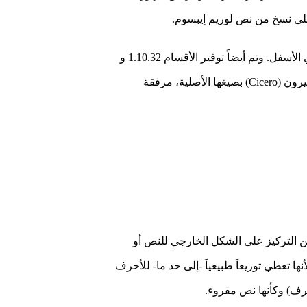
للمهتمين قمنا بوضع نص لوريم إبسوم القياسي والمُستخدم منذ القرن الخامس عشر في الأسفل. وتم أيضاً توفير الأقسام 1.10.32 و
1.10.33 من “حول أقاصي الخير والشر” (de Finibus Bonorum et Malorum) لمؤلفه شيشيرون (Cicero) بصيغها الأصلية، مرفقة
 التركيز على الشكل الخارجي للنص أو
 تعطي توزيعاَ طبيعياَ -إلى حد ما- للأحرف
رف) وكأنها نص مقروء.