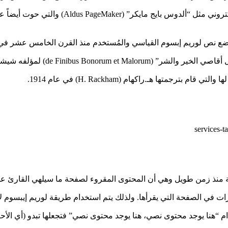
ج مايكر” (Aldus PageMaker) والتي حوت أيضاً على نسخ من نص لوريم إيبسوم.
ي قام بترجمتها هـ.راكهام (H. Rackham) في عام 1914.
ة منذ زمن طويل وهي أن المحتوى المقروء لصفحة ما سيلهي القارئ عن
 في الصفحة التي يقرأها. ولذلك يتم استخدام طريقة لوريم إيبسوم لأنها
 “هنا يوجد محتوى نصي، هنا يوجد محتوى نصي” فتجعلها تبدو (أي الأح