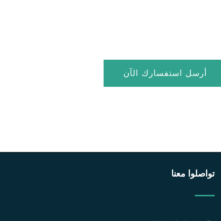
أرسل استفسارك الآن
ف نجيب على استفسارك في أسرع وقت!
تواصلوا معنا