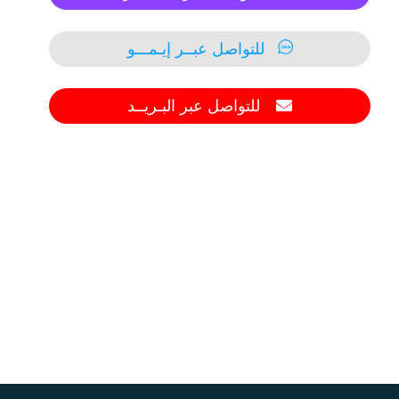
للتواصل عبــر إيـمـــو
للتواصل عبر البـريــد