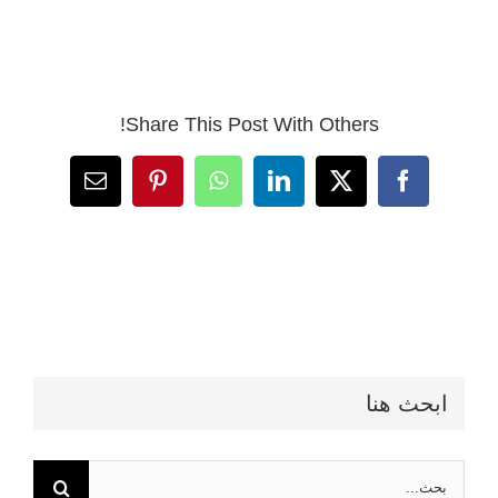
Share This Post With Others!
Email
Pinterest
WhatsApp
LinkedIn
Facebook
X
ابحث هنا
البحث