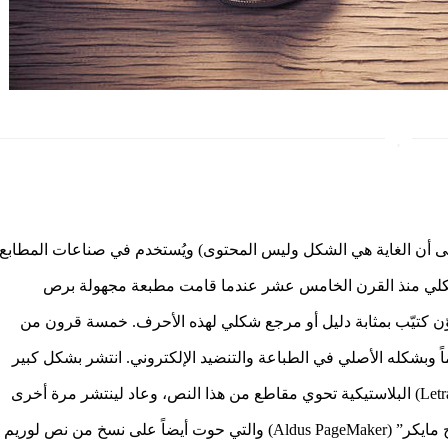
طة نص شكلي (بمعنى أن الغاية هي الشكل وليس المحتوى) ويُستخدم في صناعات المطابع
الشكلي منذ القرن الخامس عشر عندما قامت مطبعة مجهولة برص
 كتيّب بمثابة دليل أو مرجع شكلي لهذه الأحرف. خمسة قرون من
وبشكله الأصلي في الطباعة والتنضيد الإلكتروني. انتشر بشكل كبير
في ستينيّات هذا القرن مع إصدار رقائق “ليتراسيت” (Letraset) البلاستيكية تحوي مقاطع من هذا النص، وعاد لينتشر مرة أخرى
مؤخراَ مع ظهور برامج النشر الإلكتروني مثل “ألدوس بايج مايكر” (Aldus PageMaker) والتي حوت أيضاً على نسخ من نص لوريم