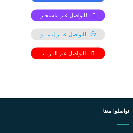
للتواصل عبر ماسنجـر
للتواصل عبــر إيـمـــو
للتواصل عبر البـريــد
تواصلوا معنا