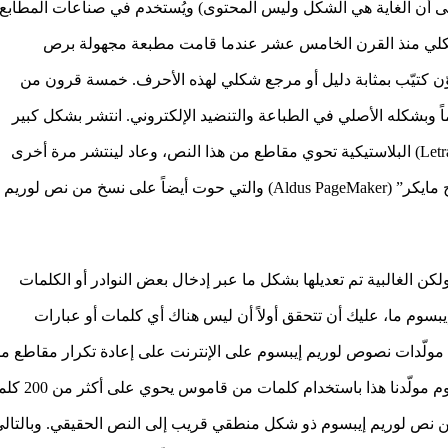
طة نص شكلي (بمعنى أن الغاية هي الشكل وليس المحتوى) ويُستخدم في صناعات المطابع
الشكلي منذ القرن الخامس عشر عندما قامت مطبعة مجهولة برص
 كتيّب بمثابة دليل أو مرجع شكلي لهذه الأحرف. خمسة قرون من
وبشكله الأصلي في الطباعة والتنضيد الإلكتروني. انتشر بشكل كبير
في ستينيّات هذا القرن مع إصدار رقائق “ليتراسيت” (Letraset) البلاستيكية تحوي مقاطع من هذا النص، وعاد لينتشر مرة أخرى
مؤخراَ مع ظهور برامج النشر الإلكتروني مثل “ألدوس بايج مايكر” (Aldus PageMaker) والتي حوت أيضاً على نسخ من نص لوريم
لكن الغالبية تم تعديلها بشكل ما عبر إدخال بعض النوادر أو الكلمات
بسوم ما، عليك أن تتحقق أولاً أن ليس هناك أي كلمات أو عبارات
ع مولّدات نصوص لوريم إيبسوم على الإنترنت على إعادة تكرار مقاطع م
نص لوريم إيبسوم نفسه عدة مرات بما تتطلبه الحاجة، يقوم مولّدنا هذا باستخدام كلما
وين نص لوريم إيبسوم ذو شكل منطقي قريب إلى النص الحقيقي. وبالتال