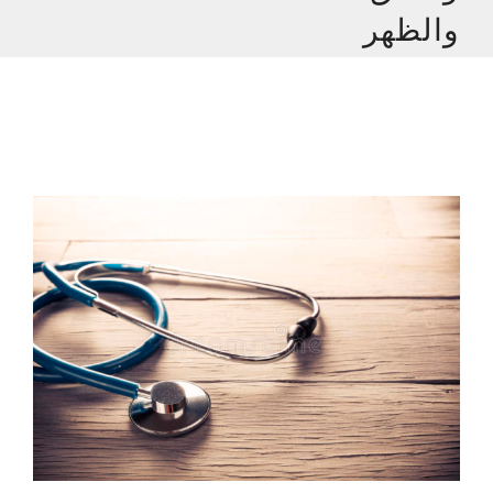
والظهر