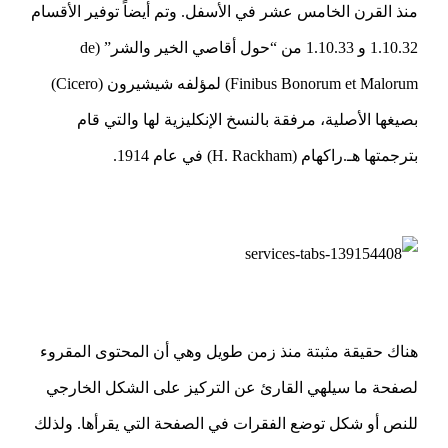
منذ القرن الخامس عشر في الأسفل. وتم أيضاً توفير الأقسام
1.10.32 و 1.10.33 من “حول أقاصي الخير والشر” (de
Finibus Bonorum et Malorum) لمؤلفه شيشيرون (Cicero)
بصيغها الأصلية، مرفقة بالنسخ الإنكليزية لها والتي قام
بترجمتها هـ.راكهام (H. Rackham) في عام 1914.
هناك حقيقة مثبتة منذ زمن طويل وهي أن المحتوى المقروء
لصفحة ما سيلهي القارئ عن التركيز على الشكل الخارجي
للنص أو شكل توضع الفقرات في الصفحة التي يقرأها. ولذلك