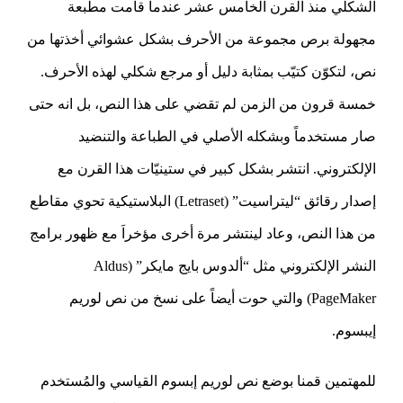
الشكلي منذ القرن الخامس عشر عندما قامت مطبعة
مجهولة برص مجموعة من الأحرف بشكل عشوائي أخذتها من
نص، لتكوّن كتيّب بمثابة دليل أو مرجع شكلي لهذه الأحرف.
خمسة قرون من الزمن لم تقضي على هذا النص، بل انه حتى
صار مستخدماً وبشكله الأصلي في الطباعة والتنضيد
الإلكتروني. انتشر بشكل كبير في ستينيّات هذا القرن مع
إصدار رقائق “ليتراسيت” (Letraset) البلاستيكية تحوي مقاطع
من هذا النص، وعاد لينتشر مرة أخرى مؤخراَ مع ظهور برامج
النشر الإلكتروني مثل “ألدوس بايج مايكر” (Aldus
PageMaker) والتي حوت أيضاً على نسخ من نص لوريم
إيبسوم.
للمهتمين قمنا بوضع نص لوريم إبسوم القياسي والمُستخدم