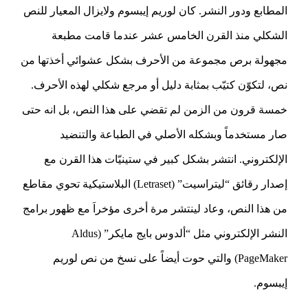
المطابع ودور النشر. كان لوريم إيبسوم ولايزال المعيار للنص
الشكلي منذ القرن الخامس عشر عندما قامت مطبعة
مجهولة برص مجموعة من الأحرف بشكل عشوائي أخذتها من
نص، لتكوّن كتيّب بمثابة دليل أو مرجع شكلي لهذه الأحرف.
خمسة قرون من الزمن لم تقضي على هذا النص، بل انه حتى
صار مستخدماً وبشكله الأصلي في الطباعة والتنضيد
الإلكتروني. انتشر بشكل كبير في ستينيّات هذا القرن مع
إصدار رقائق “ليتراسيت” (Letraset) البلاستيكية تحوي مقاطع
من هذا النص، وعاد لينتشر مرة أخرى مؤخراَ مع ظهور برامج
النشر الإلكتروني مثل “ألدوس بايج مايكر” (Aldus
PageMaker) والتي حوت أيضاً على نسخ من نص لوريم
إيبسوم.