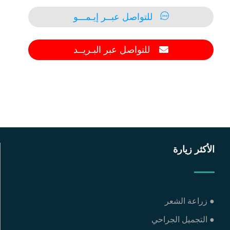
للتواصل عبــر إيـمـــو
للتواصل عبر البـريــد
الأكثر زيارة
● زراعة الشعر
● التجميل الجراحي