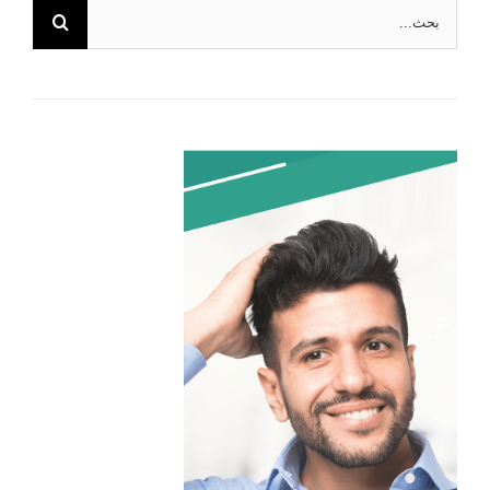
البحث
عن: