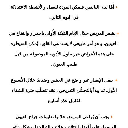
+
أمّا لدى البالغين فيمكن العودة للعمل والأنشطة الاعتياديّة
في اليوم التالي.
+
يشعر المريض خلال الأيام الثلاثة الأُولى باحمرار وانتفاخ في
العينين، و هو أمر طبيعي لا يستدعي القلق ، يُمكن السيطرة
على هذه الأعراض عبر تناول الأدوية الموصوفة من قِبل
طبيب العيون .
+
يبقى الإبصار غير واضح في العينين وضبابيًا خلال الأسبوع
الأول، ثم يبدأ بالتحسُّن التدريجي , فقد تتطلّب فترة الشفاء
الكامل عدّة أسابيع
+
يجب أن يُراعي المريض خلالها تعليمات جراح العيون
للحصول على أفضل النتائج و علاج حالة الحَوَل بشكل دائم