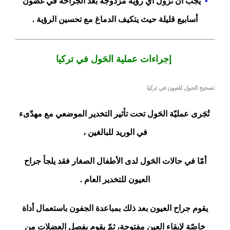
•
يجب أن تزول أي رؤية مزدوجة بعد الجراحة في غضون
أسابيع قليلة حيث يتكيف الدماغ مع تحسين الرؤية .
إجراءات عملية الحَول في تركيا
تصحيح الحول للعيون في تركيا
تُجَرى عمليّة الحَول تحت تأثير التخدير الموضعي مع مهدّىء
في الوريد للبالغين ،
أمّا في حالات الحَول لدى الأطفال الصغار فقد يلجأ جراح
العيون للتخدير العام .
يقوم جراح العيون بعد ذلك بمباعدة الجفون باستعمال أداة
خاصّة لإبقاء العين مفتوحة، ثمّ يقوم بفصل العضلات من