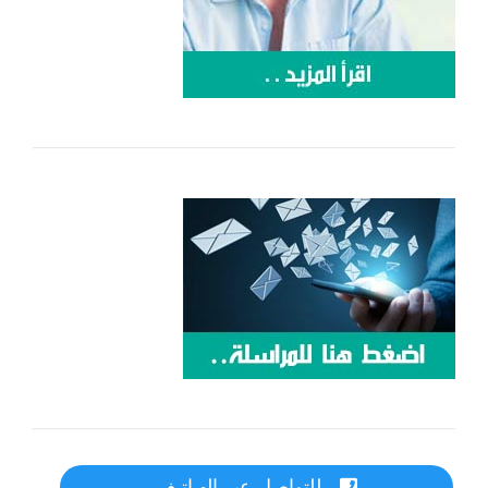
للتواصل عبر الهـاتـف