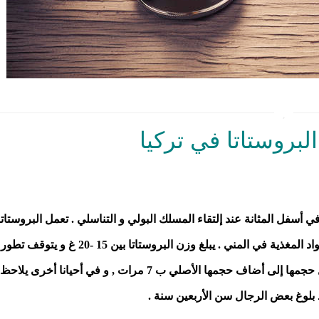
لبروستاتا في تركيا
في أسفل المثانة عند إلتقاء المسلك البولي و التناسلي . تعمل البروستاتا
على تنشيط حركة الحيوانات المنوية من خلال إفراز المواد المغذية في المني . يبلغ وزن البروستاتا بين 15 -20 غ و يتوقف تطور
وزنها في مرحلة البلوغ . في حالات أخرى يمكن أن يصل حجمها إلى أضاف حجمها الأصلي ب 7 مرات , و في أحيانا أخرى يلاحظ
بلوغ بعض الرجال سن الأربعين سنة .