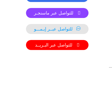
للتواصل عبر ماسنجـر
للتواصل عبــر إيـمـــو
للتواصل عبر البـريــد