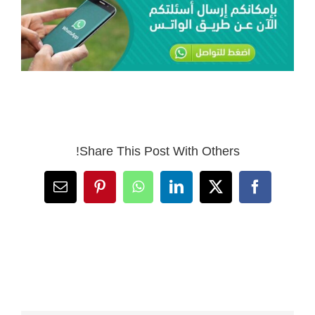
Share This Post With Others!
Email
Pinterest
WhatsApp
LinkedIn
Facebook
X