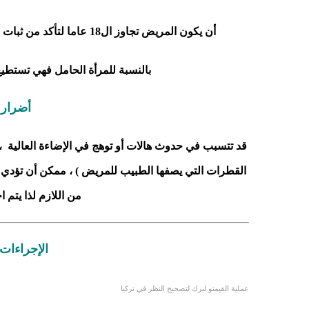
أن يكون المريض تجاوز ال18 عاما لتأكد من ثبات درجة النظر ، و ألا يعاني المريض من أية أمراض أخرى في العين .
بالنسبة للمرأة الحامل فهي تستطيع ا
أضرار 
قد تتسبب في حدوث هالات أو توهج في الإضاءة العالية ، و
القطرات التي يصفها الطبيب للمريض ) ، ممكن أن تؤدي ل
من اللازم لذا يتم ا
الإجراءات 
عملية الفيمتو ليزك لتصحيح النظر في تركيا