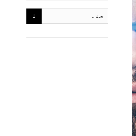
البحث
عن: