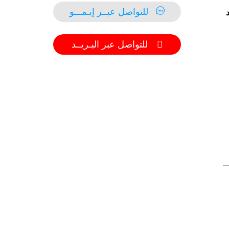
للتواصل عبــر إيـمـــو
للتواصل عبر البـريــد