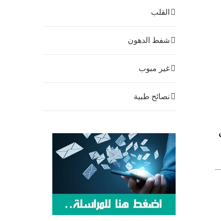
القلب
شفط الدهون
غير مبوب
نصائح طبية