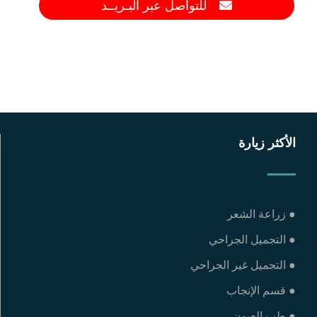
للتواصل عبر البـريــد
الأكثر زيارة
● زراعة الشعر
● التجميل الجراحي
● التجميل غير الجراحي
● قسم الإنجاب
● طب العيون