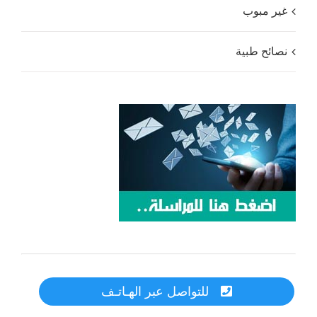
غير مبوب
نصائح طبية
للتواصل عبر الهـاتـف