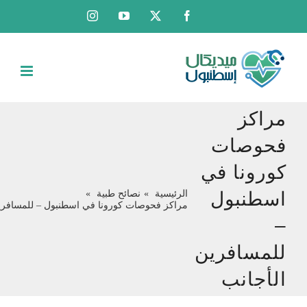
Ski
Instagram
YouTube
Facebook
X
t
conten
مراكز
فحوصات
كورونا في
اسطنبول
الرئيسية
نصائح طبية
مراكز فحوصات كورونا في اسطنبول – للمسافري
–
للمسافرين
الأجانب