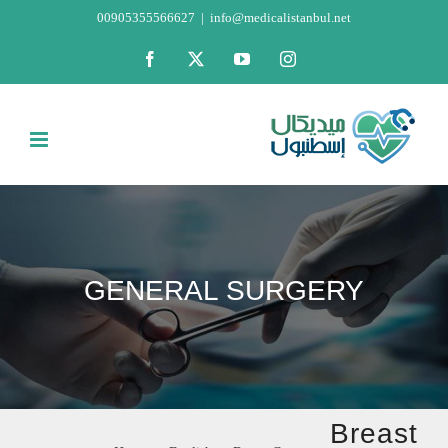
Skip
00905355566627
|
info@medicalistanbul.net
to
Facebook
X
YouTube
Instagram
content
GENERAL SURGERY
Breast