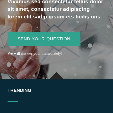
Vivamus sed consectetur tellus dolor
sit amet, consectetur adipiscing
lorem elit sadip ipsum ets ficilis uns.
SEND YOUR QUESTION
We will answer your immediately!
TRENDING