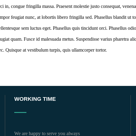
rci in, congue fringilla massa. Praesent molestie justo consequat, venen
empor feugiat nunc, at lobortis libero fringilla sed. Phasellus blandit ut 
ellentesque sem luctus eget. Phasellus quis tincidunt orci. Phasellus o
eugiat quam. Fusce id malesuada metus. Suspendisse varius pharetra ali
ec. Quisque at vestibulum turpis, quis ullamcorper tortor.
WORKING TIME
We are happy to serve you always