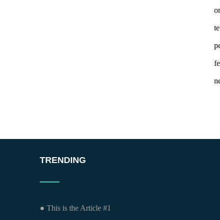
o
t
p
f
n
TRENDING
● This is the Article #1