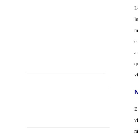
L
I
m
c
a
q
v
N
E
v
m