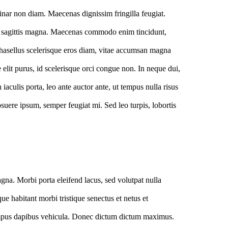
lvinar non diam. Maecenas dignissim fringilla feugiat.
met sagittis magna. Maecenas commodo enim tincidunt,
 Phasellus scelerisque eros diam, vitae accumsan magna
 elit purus, id scelerisque orci congue non. In neque dui,
 iaculis porta, leo ante auctor ante, ut tempus nulla risus
uere ipsum, semper feugiat mi. Sed leo turpis, lobortis
agna. Morbi porta eleifend lacus, sed volutpat nulla
ue habitant morbi tristique senectus et netus et
tempus dapibus vehicula. Donec dictum dictum maximus.