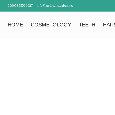
Skip
00905355566627
|
info@medicalistanbul.net
to
content
HOME
COSMETOLOGY
TEETH
HAIR
G