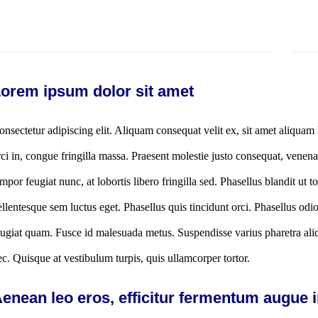
orem ipsum dolor sit amet
onsectetur adipiscing elit. Aliquam consequat velit ex, sit amet aliquam 
rci in, congue fringilla massa. Praesent molestie justo consequat, venen
empor feugiat nunc, at lobortis libero fringilla sed. Phasellus blandit ut 
ellentesque sem luctus eget. Phasellus quis tincidunt orci. Phasellus o
eugiat quam. Fusce id malesuada metus. Suspendisse varius pharetra ali
ec. Quisque at vestibulum turpis, quis ullamcorper tortor.
enean leo eros, efficitur fermentum augue i