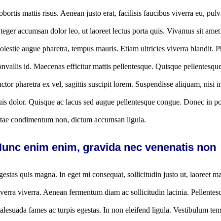
obortis mattis risus. Aenean justo erat, facilisis faucibus viverra eu, pu
nteger accumsan dolor leo, ut laoreet lectus porta quis. Vivamus sit a
olestie augue pharetra, tempus mauris. Etiam ultricies viverra blandit.
onvallis id. Maecenas efficitur mattis pellentesque. Quisque pellentesque
uctor pharetra ex vel, sagittis suscipit lorem. Suspendisse aliquam, nisi in
uis dolor. Quisque ac lacus sed augue pellentesque congue. Donec in pos
itae condimentum non, dictum accumsan ligula.
unc enim enim, gravida nec venenatis non
gestas quis magna. In eget mi consequat, sollicitudin justo ut, laoreet m
iverra viverra. Aenean fermentum diam ac sollicitudin lacinia. Pellentesq
alesuada fames ac turpis egestas. In non eleifend ligula. Vestibulum 