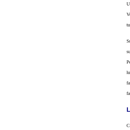
U
V
t
S
s
P
l
f
fa
L
C