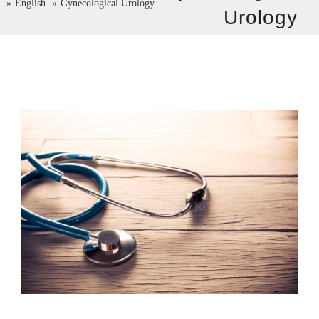
e
English
Gynecological Urology
Urology