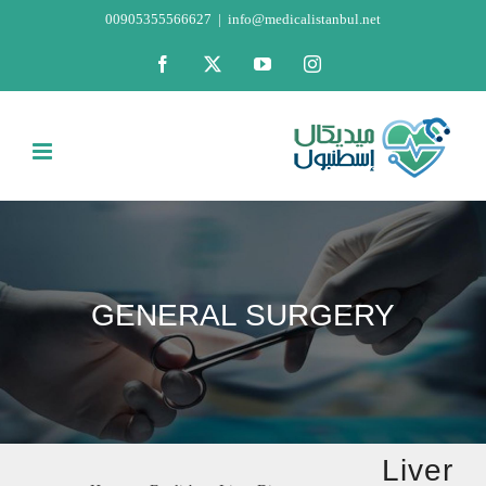
Skip
00905355566627
|
info@medicalistanbul.net
to
Facebook
X
YouTube
Instagram
content
GENERAL SURGERY
Liver