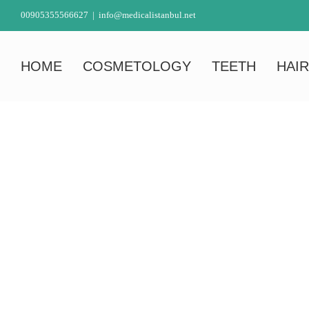
Skip
00905355566627
|
info@medicalistanbul.net
to
content
HOME
COSMETOLOGY
TEETH
HAIR