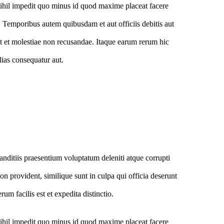
ihil impedit quo minus id quod maxime placeat facere
 Temporibus autem quibusdam et aut officiis debitis aut
nt et molestiae non recusandae. Itaque earum rerum hic
alias consequatur aut.
nditiis praesentium voluptatum deleniti atque corrupti
on provident, similique sunt in culpa qui officia deserunt
um facilis est et expedita distinctio.
ihil impedit quo minus id quod maxime placeat facere