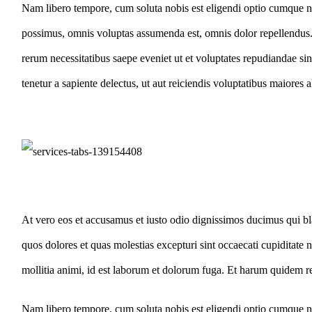
Nam libero tempore, cum soluta nobis est eligendi optio cumque n
possimus, omnis voluptas assumenda est, omnis dolor repellendus.
rerum necessitatibus saepe eveniet ut et voluptates repudiandae si
tenetur a sapiente delectus, ut aut reiciendis voluptatibus maiores 
At vero eos et accusamus et iusto odio dignissimos ducimus qui bla
quos dolores et quas molestias excepturi sint occaecati cupiditate n
mollitia animi, id est laborum et dolorum fuga. Et harum quidem rer
Nam libero tempore, cum soluta nobis est eligendi optio cumque n