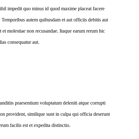
ihil impedit quo minus id quod maxime placeat facere
 Temporibus autem quibusdam et aut officiis debitis aut
nt et molestiae non recusandae. Itaque earum rerum hic
alias consequatur aut.
nditiis praesentium voluptatum deleniti atque corrupti
on provident, similique sunt in culpa qui officia deserunt
um facilis est et expedita distinctio.