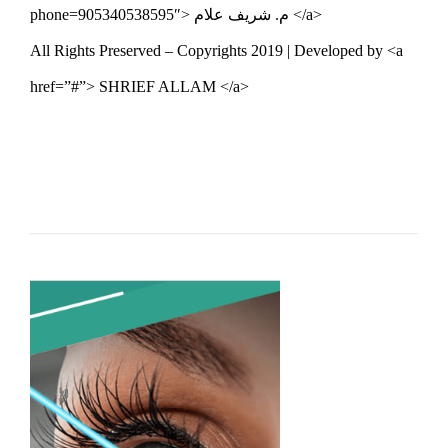
phone=905340538595″> م. شريف علام </a>
All Rights Preserved – Copyrights 2019 | Developed by <a
href=”#”> SHRIEF ALLAM </a>